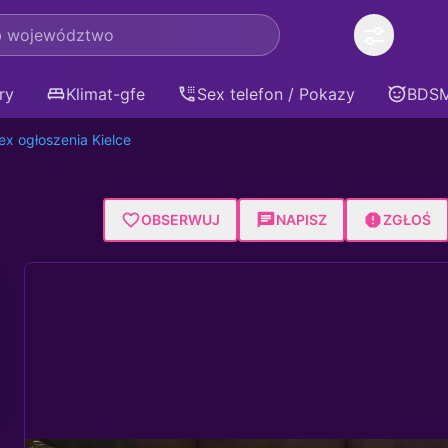
ry
Klimat-gfe
Sex telefon / Pokazy
BDS
ex ogłoszenia Kielce
OBSERWUJ
NAPISZ
ZGŁOŚ