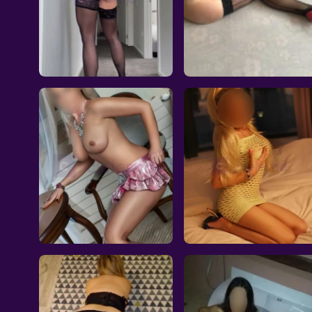
Malutka i ciasna
Sexowna
Kielce, 21l.
Ostrowiec Świętokrzyski,
40l.
Cena: 400
Cena: 200
Wyjazdy: Tak
Wyjazdy: Nie
Wiek: 21
Wiek: 40
Waga: 55
Waga: 60
Wzrost: 167
Wzrost: 167
Biust: 4
Biust: 4
Twoja Fantazja
Diamencik
Kielce, 43l.
Kielce, 43l.
Cena: 300
Cena: 200