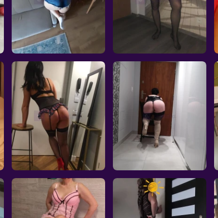
150 DWA ZBLIŻENIA
Ciasna i mokra
Kielce, 35l.
Sandomierz, 43l.
Cena: 150
Cena: 250
Wyjazdy: Nie
Wyjazdy: Nie
Wiek: 35
Wiek: 43
Waga: 78
Waga: 65
Wzrost: 167
Wzrost: 168
Biust: 4
Biust: 3
Nimfomanka
Naturalna-pachnąca. Zapr
Kielce, 29l.
Kielce, 49l.
Cena: 200
Cena: 150