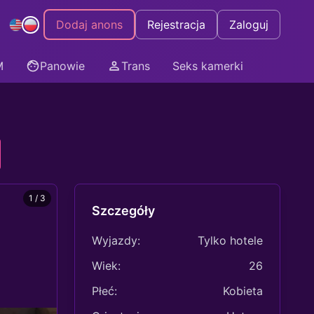
Dodaj anons
Rejestracja
Zaloguj
M
Panowie
Trans
Seks kamerki
1 / 3
Szczegóły
Wyjazdy:
Tylko hotele
Wiek:
26
Płeć:
Kobieta