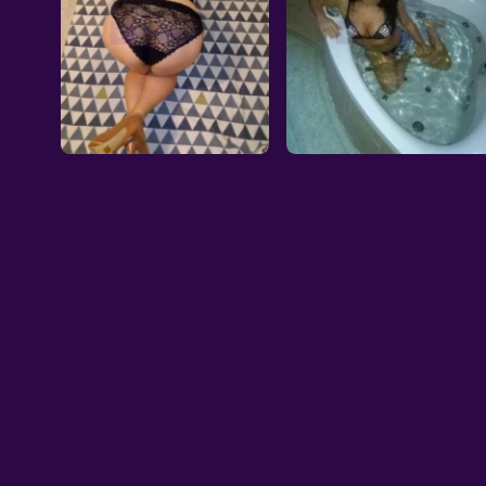
Wyjazdy: Nie
Wyjazdy: Nie
Wiek: 43
Wiek: 43
Waga: 54
Waga: 50
Wzrost: 164
Wzrost: 160
Biust: 3
Biust: 4
Masaż z zakończeniem
Strefa relaxu
Kielce, 35l.
Kielce, 41l.
Cena: 250
Cena: 150
Wyjazdy: Nie
Wyjazdy: Nie
Wiek: 35
Wiek: 41
Waga: 65
Waga: 48 kg
Wzrost: 165
Wzrost: 169 cm
Biust: 4
Biust: 2