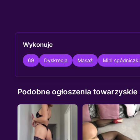
Wykonuje
69
Dyskrecja
Masaż
Mini spódniczki
Podobne ogłoszenia towarzyskie