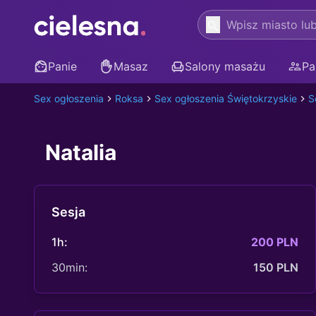
Panie
Masaz
Salony masażu
Pa
Sex ogłoszenia
Roksa
Sex ogłoszenia Świętokrzyskie
S
Natalia
Sesja
1h:
200 PLN
30min:
150 PLN