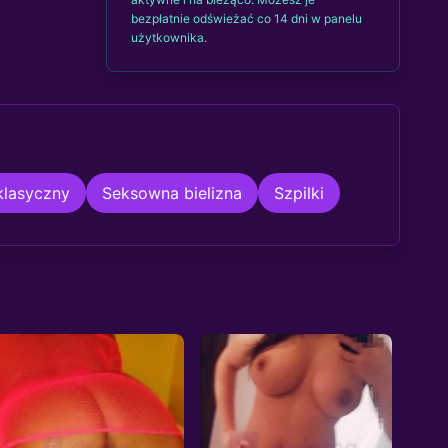
bezpłatnie odświeżać co 14 dni w panelu
użytkownika.
klasyczny
Seksowna bielizna
Szpilki