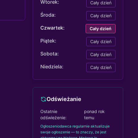
Wtorek:
Cały dzień
Środa:
Cały dzień
Czwartek:
Cały dzień
Piątek:
Cały dzień
Sobota:
Cały dzień
Niedziela:
Cały dzień
Odświeżanie
Ostatnie
ponad rok
odświeżenie:
temu
Ogłoszeniodawca regularnie aktualizuje
swoje ogłoszenie — to znaczy, że jest
aktywne i na bieżąco. Możesz je