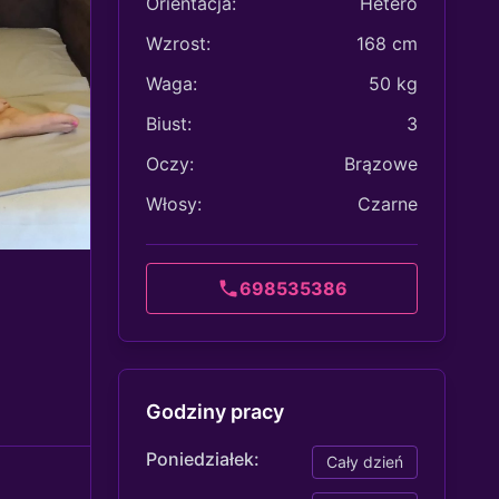
Orientacja:
Hetero
Wzrost:
168 cm
Waga:
50 kg
Biust:
3
Oczy:
Brązowe
Włosy:
Czarne
698535386
Godziny pracy
Poniedziałek:
Cały dzień