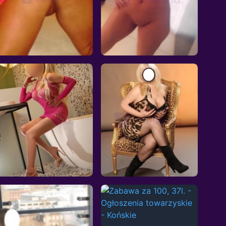
Metoda na loda 60zl
Nowa Alicja
Kielce, 38l.
Skarżysko-Kamienna,
23l.
Cena:
Cena: 400
Wyjazdy: Nie
Wyjazdy: Nie
Wiek: 38
Wiek: 23
Waga: 79
Waga: 55
Wzrost: 170
Wzrost: 167
Biust: 5
Biust: 5
aszam na miłe spotkanie!
Spontaniczna
Soczysta cipka
Kielce, 43l.
Końskie, 37l.
Cena: 200
Cena: 200