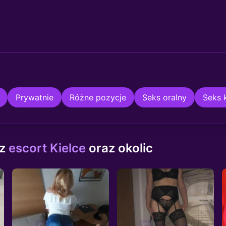
Prywatnie
Różne pozycje
Seks oralny
Seks 
 z
escort Kielce
oraz okolic