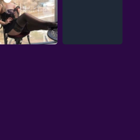
Wyjazdy: Nie
Wyjazdy: Tak
Wiek: 43
Wiek: 37
Waga: 50
Waga: 80
Wzrost: 160
Wzrost: 170
Biust: 4
Biust: 6
Dominika
Zabawa za 100
Kielce, 44l.
Końskie, 37l.
Cena: 300
Cena: 150
Wyjazdy: Nie
Wyjazdy: Nie
Wiek: 44
Wiek: 37
Waga: 60 kg
Waga: 80 kg
Wzrost: 160 cm
Wzrost: 170 cm
Biust: 3
Biust: 6