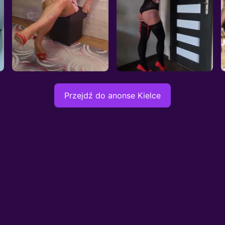
Wyjazdy: Nie
Wyjazdy: Nie
Wiek: 29
Wiek: 49
Waga: 57
Waga: 80
Wzrost: 167
Wzrost: 163
Biust: 3
Biust: 3
Nika
Kicia anal
Sandomierz, 45l.
Sandomierz, 29l.
Przejdź do anonse Kielce
Cena: 200
Cena: 200
Wyjazdy: Nie
Wyjazdy: Nie
Wiek: 45
Wiek: 29
Waga: 65 kg
Waga: 62 kg
Wzrost: 167 cm
Wzrost: 171 cm
Biust: 3
Biust: 3