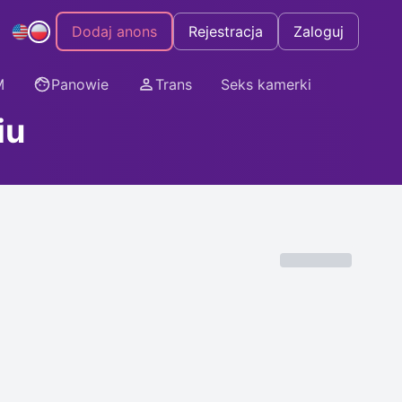
Dodaj anons
Rejestracja
Zaloguj
M
Panowie
Trans
Seks kamerki
iu