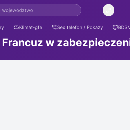
ry
Klimat-gfe
Sex telefon / Pokazy
BDS
- Francuz w zabezpieczen