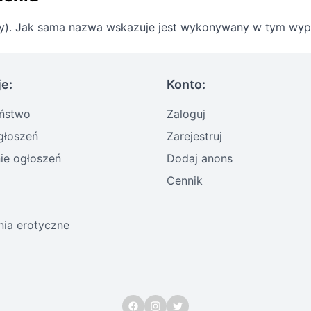
lny). Jak sama nazwa wskazuje jest wykonywany w tym wy
je:
Konto:
ństwo
Zaloguj
głoszeń
Zarejestruj
e ogłoszeń
Dodaj anons
Cennik
ia erotyczne