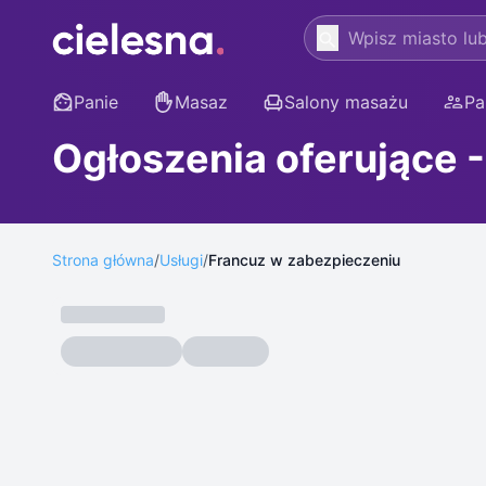
Panie
Masaz
Salony masażu
Pa
Ogłoszenia oferujące 
Strona główna
/
Usługi
/
Francuz w zabezpieczeniu