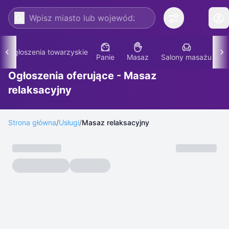
Ogłoszenia towarzyskie
Panie
Masaz
Salony masażu
P
Ogłoszenia oferujące - Masaz
relaksacyjny
Strona główna
/
Usługi
/
Masaz relaksacyjny